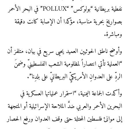
نفطية بريطانية “بولوكس” “POLLUX” في البحر الأحمر
بصواريخ بحرية مناسبة، مؤكدا أن الإصابة كانت دقيقة
ومباشرة.
وأوضح ناطق الحوثيين العميد يحيى سريع في بيان، متلفز أن
“العملية تأتي انتصاراً لمظلومية الشعب الفلسطينيّ وضمنَ
الردِّ على العدوانِ الأمريكيِّ البريطانيِّ على بلدِنا”.
وأكدت الجماعة اليمنية، “استمرار عملياتها العسكرية في
البحرين الأحمر والعربي ضدَّ الملاحة الإسرائيلية أو المتجهة
إلى موانئ فلسطين المحتلة حتى وقف العدوان ورفع الحصار