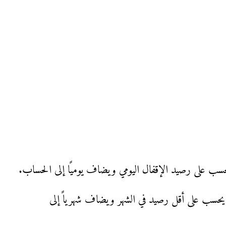
ي: يبدأ من 250 ألف جنيه: عائد 13.00% يحسب على أقل رصيد في الشهر ويضاف شهرياً إلى