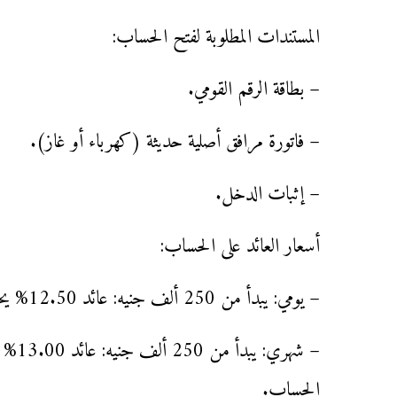
المستندات المطلوبة لفتح الحساب:
– بطاقة الرقم القومي.
– فاتورة مرافق أصلية حديثة (كهرباء أو غاز).
– إثبات الدخل.
أسعار العائد على الحساب:
– يومي: يبدأ من 250 ألف جنيه: عائد 12.50% يحسب على رصيد الإقفال اليومي ويضاف يوميًا إلى الحساب.
– شهر
الحساب.