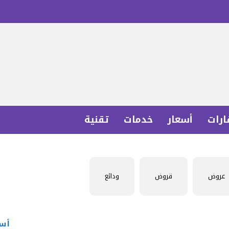
ارات
أسعار
خدمات
تقنية
عروض
قروض
ودائع
أسع