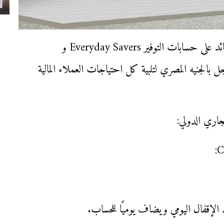
أعلن البنك التجاري الدولي CIB عن رفع أسعار العائد على حسابات التوفير Everyday Savers و
لى الودائع لأجل بالجنيه المصري لتلبية كل احتياجات العملاء المالية
تجاري الدولي:
د الإقفال اليومي ويضاف يوميًا للحساب.