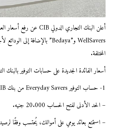
WellSavers و”Bedaya” بالإضافة إ
المختلفة.
أسعار الفائدة الجديدة على حسابات التوفير بالبنك ال
1- حساب التوفير Everyday Savers من بنك CIB:
– الحد الأدنى لفتح الحساب 20.000 جنيه.
– استمتع بعائد يومي على أموالك، يُحتسب وفقًا لرصي