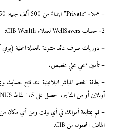
– عملاء “Private” ابتداءً من 500 ألف جنيه: 14.50%.
2- حساب WellSavers لعملاء CIB Wealth:
– دوريات صرف عائد متنوعة بالعملة المحلية (يومي
– تأمين صحي محلي مخصص.
– بطاقة الخصم المباشر البلاتينية عند فتح حساب
أونلاين أو من المتاجر. احصل على 1.5 نقاط BONUS مع كل 1 جنيه مشتريات.
– قم بمتابعة أموالك في أي وقت ومن أي مكان من خ
الهاتف المحمول من CIB.