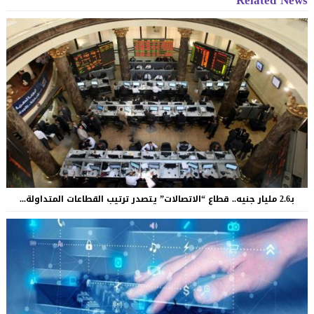
بـ2.6 مليار جنيه.. قطاع “الاتصالات” يتصدر ترتيب القطاعات المتداولة...