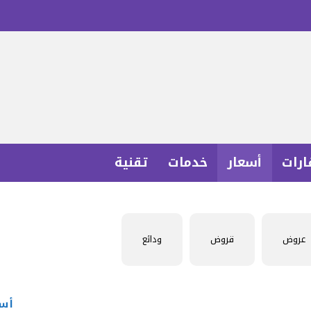
ارات
أسعار
خدمات
تقنية
عروض
قروض
ودائع
أسع