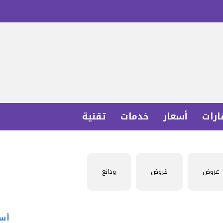
ارات
أسعار
خدمات
تقنية
عروض
قروض
ودائع
أسع