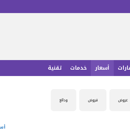
ارات
أسعار
خدمات
تقنية
عروض
قروض
ودائع
أسع