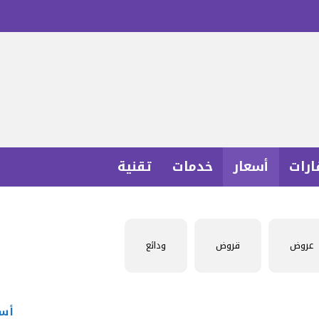
ارات
أسعار
خدمات
تقنية
عروض
قروض
ودائع
أسع