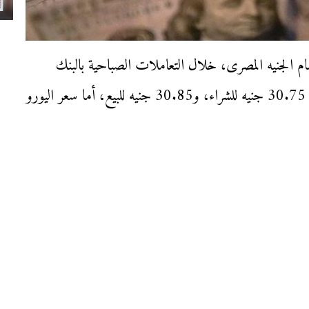
عار العملات اليوم الأحد 21-1-2024، أمام الجنيه المصرى، خلال التعاملات الصباحية بالبنك
الأهلي المصرى، حيث سجل سعر الدولار أمام الجنيه 30.75 جنيه للشراء، و30.85 جنيه للبيع، أما سعر اليورو