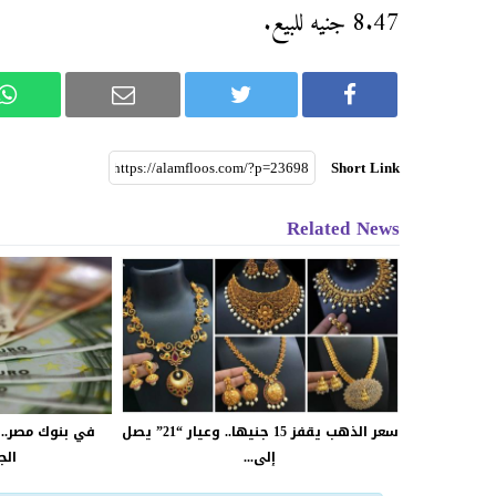
8.47 جنيه للبيع.
Short Link
Related News
سعر الذهب يقفز 15 جنيها.. وعيار “21” يصل
في بنوك مصر.. 
إلى...
الج