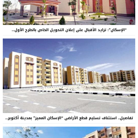
“الإسكان”: تزايد الأقبال على إعلان التحويل الخاص بالطرح الأول...
تفاصيل.. استئناف تسليم قطع الأراضى “الإسكان المميز” بمدينة أكتوبر...