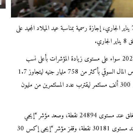
قررت إدارة البورصة، أن يكون يوم الأحد الموافق 7 يناير الجاري، إجازة رسمية بمناسبة عيد الميلاد المجيد على
ري.
حققت البورصة المصرية، أرقامًا قياسية خلال عام 2023 سواء على مستوى زيادة المؤشرات بأعلى نسب
لتتفوق على أسواق المال العربية والعالمية، وارتفاع رأس المال السوقي بأكثر من 758 مليار جنيه ليتجاوز 1.7
تريليون جنيه، ونمو عدد المستثمرين الجدد لأكثر من 300 ألف مستثمر ليقترب عدد المستثمرين من مليون
وارتفع مؤشر “إيجي إكس 30” بنسبة 70.53% ليغلق عند مستوى 24894 نقطة، وصعد مؤشر “إيجي
إكس 30 محدد الأوزان” بنسبة 70.29% ليغلق عند مستوى 30181 نقطة، وقفز مؤشر “إيجي إكس 30