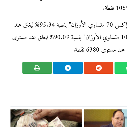
كما ارتفع مؤشر الشركات الصغيرة والمتوسطة “إيجي إكس 70 متساوي الأوزان” بنسبة 95.34% ليغلق عند
مستوى 5473 نقطة، وصعد مؤشر “إيجي إكس 100 متساوي الأوزان” بنسبة 90.09% ليغلق عند مستوى