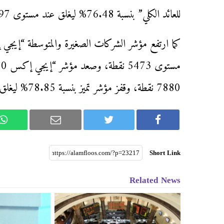
للعائد الكلي” بنسبة 76.48% ليغلق عند مستوى 10597 نقطة.
7880 نقطة، وقفز مؤشر تميز بنسبة 78.85% ليغلق عند مستوى 6380 نقطة.
Short Link
Related News