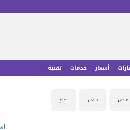
ارات
أسعار
خدمات
تقنية
عروض
قروض
ودائع
أسع