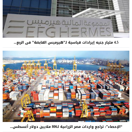
4.5 مليار جنيه إيرادات قياسية لـ”هيرميس القابضة” فى الربع...
“الإحصاء”: تراجع واردات مصر الزراعية لـ806 ملايين دولار أغسطس...