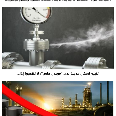
تنبيه لسكان مدينة بدر.. “مودرن جاس”: لا تنزعجوا إذا...