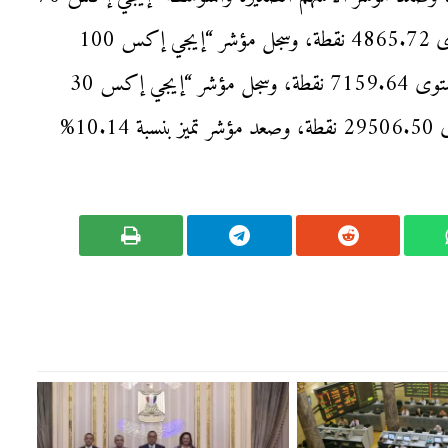
متساوي الأوزان”، بنسبة 4.44% ليغلق عند مستوى 4865.72 نقطة، وسجل مؤشر “إيجي إكس 100
متساوي الأوزان” نموًا بنسبة 3.63% ليغلق عند مستوى 7159.64 نقطة، وسجل مؤشر “إيجي إكس 30
محدد الأوزان” نموًا بنسبة 0.56% ليغلق عند مستوى 29506.50 نقطة، وصعد مؤشر تميز بنسبة 10.14%