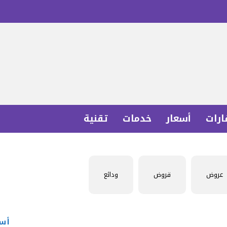
ارات
أسعار
خدمات
تقنية
عروض
قروض
ودائع
أسع