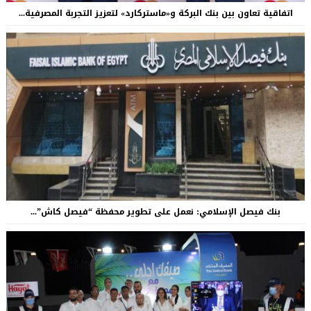
اتفاقية تعاون بين بنك البركة و«ماستركارد» لتعزيز التجربة المصرفية...
بنك فيصل الإسلامي: نعمل على تطوير محفظة “فيصل كاش”...