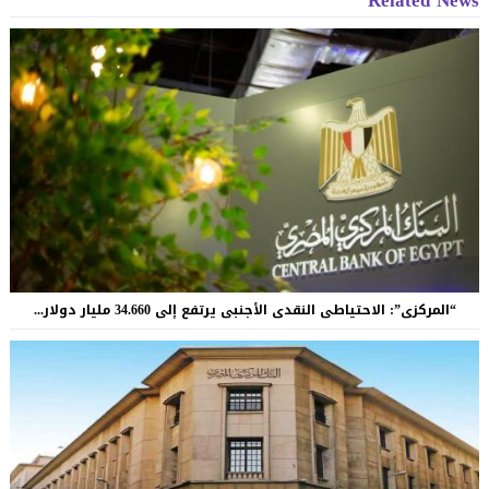
“المركزى”: الاحتياطى النقدى الأجنبى يرتفع إلى 34.660 مليار دولار...