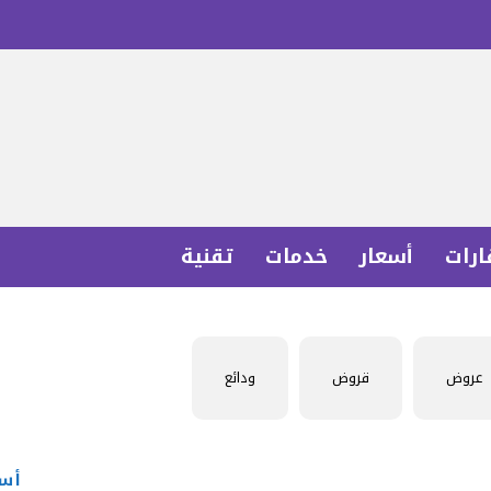
ارات
أسعار
خدمات
تقنية
عروض
قروض
ودائع
أسع