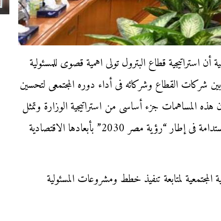
ة أن استراتيجية قطاع البترول تولى اهمية قصوى للمسئولية
بين شركات القطاع وشركائه فى أداء دوره المجتمعى لتحسين
أن هذه المساهمات جزء أساسى من استراتيجية الوزارة وتمثل
أحد الركائز الأساسية لتحقيق وتنفيذ خطة التنمية المستدامة فى إطار “رؤية مصر 2030” بأبعادها الاقتصادية
ة المجتمعية لمتابعة تنفيذ خطط ومشروعات المسئولية