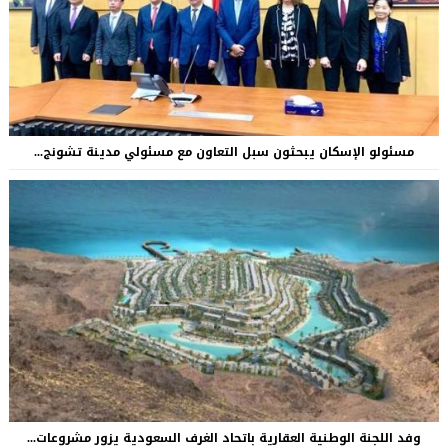
مسئولو الإسكان يبحثون سبل التعاون مع مسئولي مدينة تشونج...
وفد اللجنة الوطنية العقارية باتحاد الغرف السعودية يزور مشروعات...