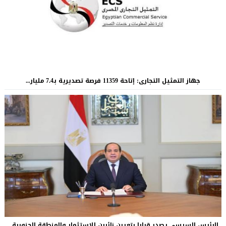
جهاز التمثيل التجارى: إتاحة 11359 فرصة تصديرية بـ7.4 مليار...
الرئيس السيسي يصدر قرارا بتعيين نائبين للاستثمار والمنطقة الجنوبية...