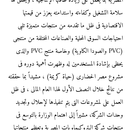
المصرية بما يعمل على زيادة طاقتها الإنتاجية ، ويحقق لها
سلامة التشغيل وكفاءته واستدامته يعزز من قيمتها
الاقتصادية فى ظل ما تقدمه من منتجات متميزة تلبى
احتياجات السوق المحلية والصناعات المختلفة من منتجى
(PVC والصودا الكاوية) وخاصة منتج PVC والذى
يحظى بإشادة المستخدمين له وظهرت أهمية دوره فى
مشروع مصر الحضارى (حياة كريمة) ، مشيداً بما حققته
من نتائج خلال النصف الأول لهذا العام المالى ، فى ظل
العمل على لمشروعات التى يتم تنفيذها لإحلال وتجديد
وحدات الشركة، مشيراً إلى اهتمام الوزارة بالتوسع فى
منتجات شركة البتروكيماويات المصرية وتعظيم منتجاتها