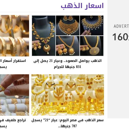
اسعار الذهب
الذهب يواصل الصعود.. وعيار 21 يصل إلى
831 جنيها للجرام
يسجل 812 
سعر الذهب فى مصر اليوم: عيار “21” يسجل
787 جنيها...
يسجل 795 